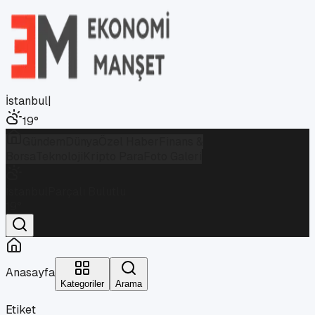
İstanbul
|
19
°
Gündem
Dünya
Özel Haber
Finans &
Borsa
Teknoloji
Kripto Para
Foto Galeri
İstanbul
Parçalı Bulutlu
19
°
Anasayfa
Kategoriler
Arama
Etiket