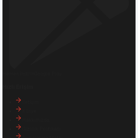
Hemen İndirin
Google Play
Hızlı Erişim
İletişim
Künye
Hakkımızda
Gizlilik Politikası
Aydınlatma Metni