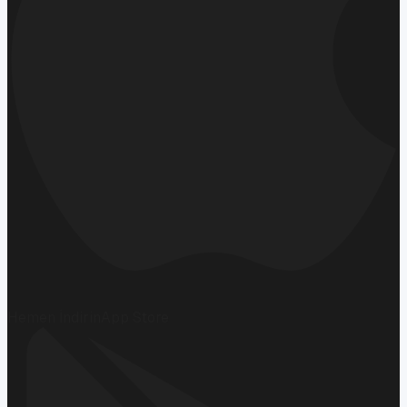
Hemen İndirin
App Store