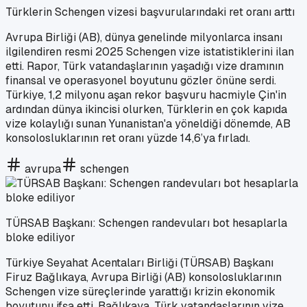
Türklerin Schengen vizesi başvurularındaki ret oranı arttı
Avrupa Birliği (AB), dünya genelinde milyonlarca insanı
ilgilendiren resmi 2025 Schengen vize istatistiklerini ilan
etti. Rapor, Türk vatandaşlarının yaşadığı vize dramının
finansal ve operasyonel boyutunu gözler önüne serdi.
Türkiye, 1,2 milyonu aşan rekor başvuru hacmiyle Çin'in
ardından dünya ikincisi olurken, Türklerin en çok kapıda
vize kolaylığı sunan Yunanistan'a yöneldiği dönemde, AB
konsolosluklarının ret oranı yüzde 14,6’ya fırladı.
avrupa
schengen
TÜRSAB Başkanı: Schengen randevuları bot hesaplarla
bloke ediliyor
Türkiye Seyahat Acentaları Birliği (TÜRSAB) Başkanı
Firuz Bağlıkaya, Avrupa Birliği (AB) konsolosluklarının
Schengen vize süreçlerinde yarattığı krizin ekonomik
boyutunu ifşa etti. Bağlıkaya, Türk vatandaşlarının vize