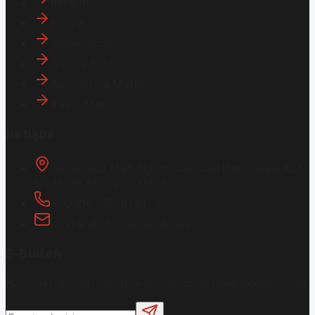
İletişim
Künye
Hakkımızda
Gizlilik Politikası
Aydınlatma Metni
KVKK Metni
İletişim
Osmanağa Mah. Hasırcıbaşı Cad.
Hasırcıbaşı Apt.
No:15/3
Kadıköy/İstanbul
+90 216 550 10 61 / 62
bbekar@akilliyasamdergisi.com
E-Bülten
Haberleri güncel olarak e-postanızdan takip edebilirsiniz!