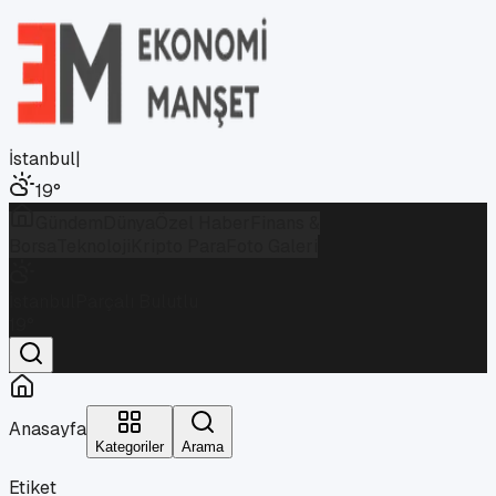
İstanbul
|
19
°
Gündem
Dünya
Özel Haber
Finans &
Borsa
Teknoloji
Kripto Para
Foto Galeri
İstanbul
Parçalı Bulutlu
19
°
Anasayfa
Kategoriler
Arama
Etiket