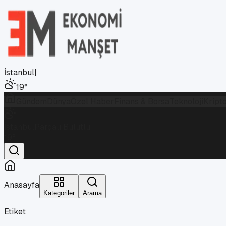
İstanbul
|
19
°
Gündem
Dünya
Özel Haber
Finans & Borsa
Teknoloji
Kript
İstanbul
Parçalı Bulutlu
19
°
Anasayfa
Kategoriler
Arama
Etiket