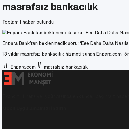
masrafsız bankacılık
Toplam
1
haber bulundu.
Enpara Bank’tan beklenmedik soru: ‘Eee Daha Daha Nasılsı
13 yıldır masrafsız bankacılık hizmeti sunan Enpara.com, ‘öm
Enpara.com
masrafsız bankacılık
Ekonomi, finans ve iş dünyasında en güncel, bağımsız haberl
Mobil Uygulamamızı İndirin