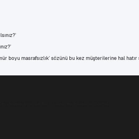
nız?’
ür boyu masrafsızlık’ sözünü bu kez müşterilerine hal hatır s
eri sunan yeni ve hızlı büyüyen ekonomi portalı.