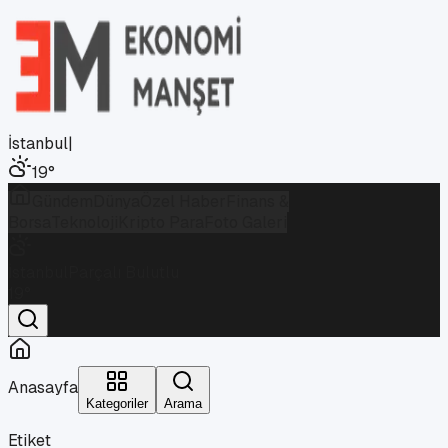
İstanbul
|
19
°
Gündem
Dünya
Özel Haber
Finans &
Borsa
Teknoloji
Kripto Para
Foto Galeri
İstanbul
Parçalı Bulutlu
19
°
Anasayfa
Kategoriler
Arama
Etiket