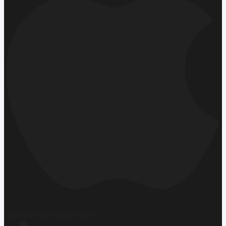
Hemen İndirin
App Store