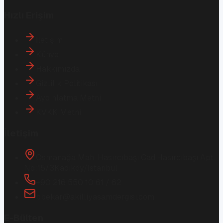
Hızlı Erişim
İletişim
Künye
Hakkımızda
Gizlilik Politikası
Aydınlatma Metni
KVKK Metni
İletişim
Osmanağa Mah. Hasırcıbaşı Cad.
Hasırcıbaşı Apt.
No:15/3
Kadıköy/İstanbul
+90 216 550 10 61 / 62
bbekar@akilliyasamdergisi.com
E-Bülten