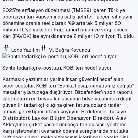
2025’te enflasyon düzeltmesi (TMS29) içeren Türkiye
operasyonları kapsamında satış gelirleri, geçen yılın aynı
dönemine oranla reel olarak %9 artarak 5 milyar 801
milyon TL’ye yükseldi. Faiz, amortisman ve vergi öncesi
kârı (FAVÖK) ise aynı dönemde 2 milyar 10 milyon TL oldu.
Logo Yazılım
M. Buğra Koyuncu
Sahte tedarikçi e-postları, KOBİ’leri hedef alıyor
Karmaşık yazılımlar yerine insan güvenini hedef alan
siber suçlular, KOBİ’leri “Banka hesap numaramız değişti”
mesajlarıyla tuzağa düşürüyor. Bitdefender’ın son raporu,
işletmelerin en büyük korkusunun fidye yazılımları değil,
güvenilir tedarikçi kılığına giren fatura dolandırıcıları
olması gerektiğini ortaya koyuyor. Bitdefender Türkiye
Distribütörü Laykon Bilişim Operasyon Direktörü Alev
Akkoyunlu, şirket kasalarını boşaltan bu sinsi yönteme
karşı işletmeleri uyararak ödeme süreçlerinde mutlaka
"çift doğrulama" mekanizmasının işletilmesi gerektiğini