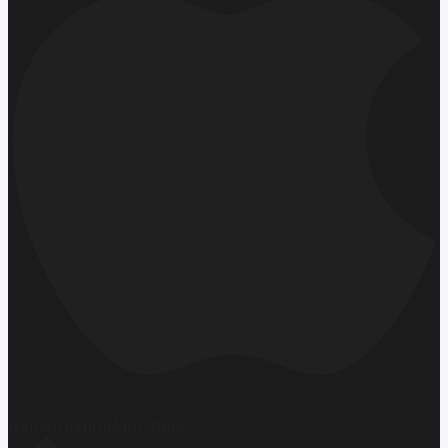
Hemen İndirin
App Store