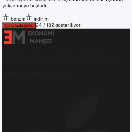
yükselmeye başladı
benzin
indirim
24
/
182
gösteriliyor
Daha fazla yükle
Ekonomi, finans ve iş dünyasında en güncel, bağımsız
haberleri sunan yeni ve hızlı büyüyen ekonomi portalı.
Mobil Uygulamamızı İndirin