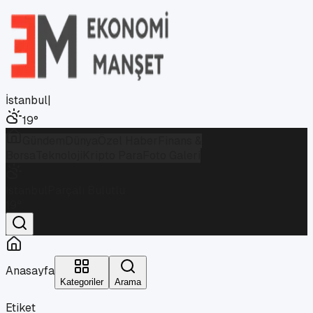
İstanbul
|
19
°
Gündem
Dünya
Özel Haber
Finans &
Borsa
Teknoloji
Kripto Para
Foto Galeri
İstanbul
Parçalı Bulutlu
19
°
Anasayfa
Kategoriler
Arama
Etiket