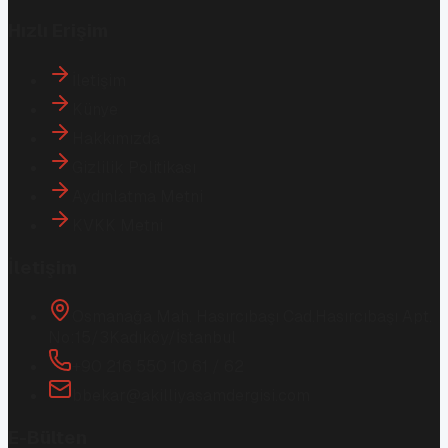
Hızlı Erişim
İletişim
Künye
Hakkımızda
Gizlilik Politikası
Aydınlatma Metni
KVKK Metni
İletişim
Osmanağa Mah. Hasırcıbaşı Cad.
Hasırcıbaşı Apt.
No:15/3
Kadıköy/İstanbul
+90 216 550 10 61 / 62
bbekar@akilliyasamdergisi.com
E-Bülten