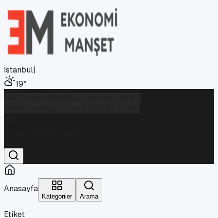
İstanbul
|
19
°
Gündem
Dünya
Özel Haber
Finans &
Borsa
Teknoloji
Kripto Para
Foto Galeri
İstanbul
Parçalı Bulutlu
19
°
Anasayfa
Kategoriler
Arama
Etiket