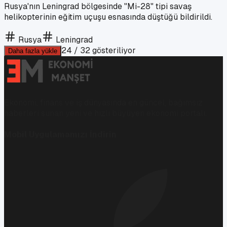
Rusya'nın Leningrad bölgesinde "Mi-28" tipi savaş
helikopterinin eğitim uçuşu esnasında düştüğü bildirildi.
Rusya
Leningrad
24
/
32
gösteriliyor
Daha fazla yükle
Ekonomi, finans ve iş dünyasında en güncel, bağımsız
haberleri sunan yeni ve hızlı büyüyen ekonomi portalı.
Mobil Uygulamamızı İndirin