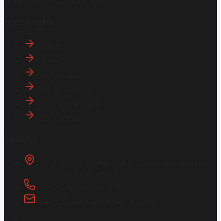
Hemen İndirin
Google Play
Hızlı Erişim
İletişim
Künye
Hakkımızda
Gizlilik Politikası
Aydınlatma Metni
KVKK Metni
İletişim
Osmanağa Mah. Hasırcıbaşı Cad.
Hasırcıbaşı Apt.
No:15/3
Kadıköy/İstanbul
+90 216 550 10 61 / 62
bbekar@akilliyasamdergisi.com