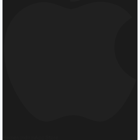
Hemen İndirin
App Store