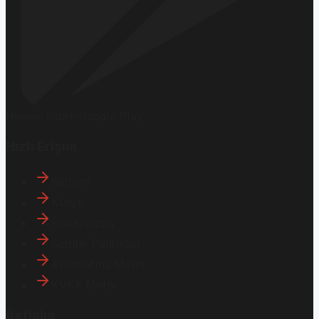
Hemen İndirin
Google Play
Hızlı Erişim
İletişim
Künye
Hakkımızda
Gizlilik Politikası
Aydınlatma Metni
KVKK Metni
İletişim