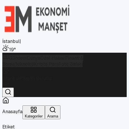
İstanbul
|
19
°
Gündem
Dünya
Özel Haber
Finans &
Borsa
Teknoloji
Kripto Para
Foto Galeri
İstanbul
Parçalı Bulutlu
19
°
Anasayfa
Kategoriler
Arama
Etiket