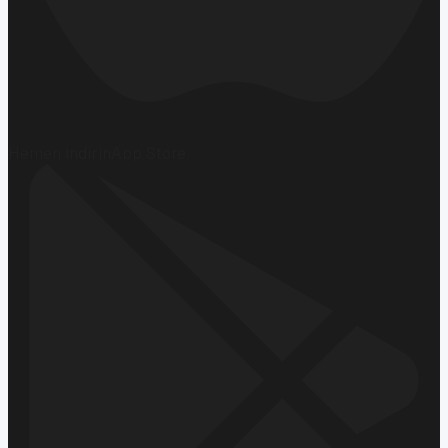
Hemen İndirin
App Store