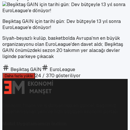
Beşiktaş GAIN için tarihi gün: Dev bütçeyle 13 yıl sonra
EuroLeague'e dönüyor!
Siyah-beyazlı kulüp, basketbolda Avrupa'nın en büyük
organizasyonu olan EuroLeague'den davet aldı; Beşiktaş
GAIN önümüzdeki sezon 20 takımın yer alacağı devler
liginde parkeye çıkacak
Beşiktaş GAİN
EuroLeague
24
/
370
gösteriliyor
Daha fazla yükle
Ekonomi, finans ve iş dünyasında en güncel, bağımsız
haberleri sunan yeni ve hızlı büyüyen ekonomi portalı.
Mobil Uygulamamızı İndirin