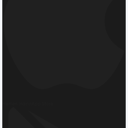
Hemen İndirin
App Store