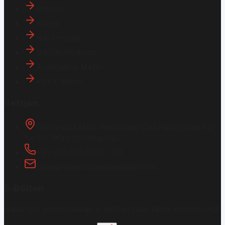
İletişim
Künye
Hakkımızda
Gizlilik Politikası
Aydınlatma Metni
KVKK Metni
İletişim
Osmanağa Mah. Hasırcıbaşı Cad.
Hasırcıbaşı Apt.
No:15/3
Kadıköy/İstanbul
+90 216 550 10 61 / 62
bbekar@akilliyasamdergisi.com
E-Bülten
Haberleri güncel olarak e-postanızdan takip edebilirsiniz!