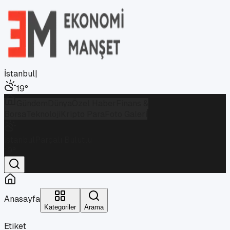
İstanbul
|
19
°
Gündem
Dünya
Özel Haber
Finans &
Borsa
Teknoloji
Kripto Para
Foto Galeri
İstanbul
Parçalı Bulutlu
19
°
Anasayfa
Kategoriler
Arama
Etiket