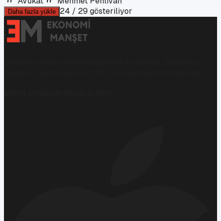
Avukat
Mehmet Pehlivan
24
/
29
gösteriliyor
Daha fazla yükle
Ekonomi, finans ve iş dünyasında en güncel, bağımsız
haberleri sunan yeni ve hızlı büyüyen ekonomi portalı.
Mobil Uygulamamızı İndirin