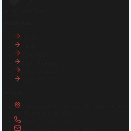
Hemen İndirin
Google Play
Hızlı Erişim
İletişim
Künye
Hakkımızda
Gizlilik Politikası
Aydınlatma Metni
KVKK Metni
İletişim
Osmanağa Mah. Hasırcıbaşı Cad.
Hasırcıbaşı Apt.
No:15/3
Kadıköy/İstanbul
+90 216 550 10 61 / 62
bbekar@akilliyasamdergisi.com