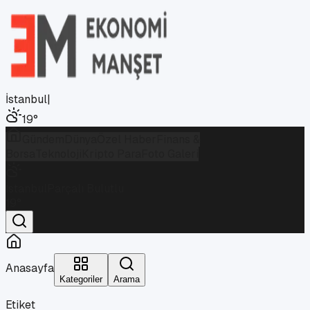
İstanbul
|
19
°
Gündem
Dünya
Özel Haber
Finans &
Borsa
Teknoloji
Kripto Para
Foto Galeri
İstanbul
Parçalı Bulutlu
19
°
Anasayfa
Kategoriler
Arama
Etiket