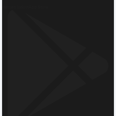
Hemen İndirin
App Store