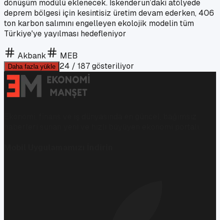
dönüşüm modülü eklenecek. İskenderun’daki atölyede
deprem bölgesi için kesintisiz üretim devam ederken, 406
ton karbon salımını engelleyen ekolojik modelin tüm
Türkiye'ye yayılması hedefleniyor
Akbank
MEB
24
/
187
gösteriliyor
Daha fazla yükle
Ekonomi, finans ve iş dünyasında en güncel, bağımsız
haberleri sunan yeni ve hızlı büyüyen ekonomi portalı.
Mobil Uygulamamızı İndirin