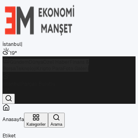
İstanbul
|
19
°
Gündem
Dünya
Özel Haber
Finans &
Borsa
Teknoloji
Kripto Para
Foto Galeri
İstanbul
Parçalı Bulutlu
19
°
Anasayfa
Kategoriler
Arama
Etiket