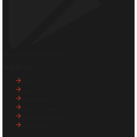
Hemen İndirin
Google Play
Hızlı Erişim
İletişim
Künye
Hakkımızda
Gizlilik Politikası
Aydınlatma Metni
KVKK Metni