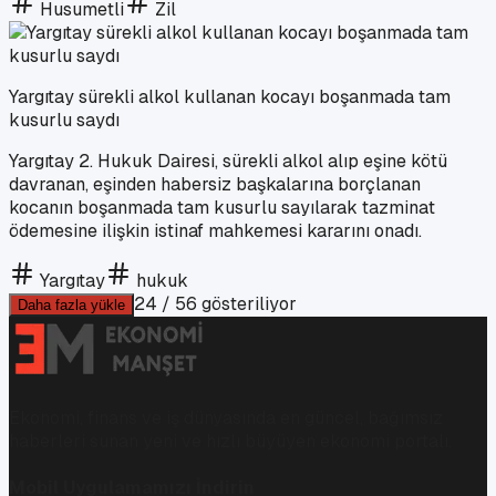
Husumetli
Zil
Yargıtay sürekli alkol kullanan kocayı boşanmada tam
kusurlu saydı
Yargıtay 2. Hukuk Dairesi, sürekli alkol alıp eşine kötü
davranan, eşinden habersiz başkalarına borçlanan
kocanın boşanmada tam kusurlu sayılarak tazminat
ödemesine ilişkin istinaf mahkemesi kararını onadı.
Yargıtay
hukuk
24
/
56
gösteriliyor
Daha fazla yükle
Ekonomi, finans ve iş dünyasında en güncel, bağımsız
haberleri sunan yeni ve hızlı büyüyen ekonomi portalı.
Mobil Uygulamamızı İndirin