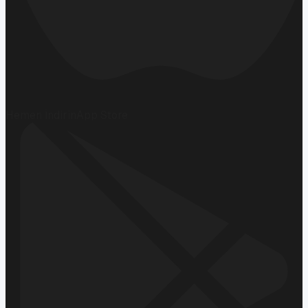
Hemen İndirin
App Store