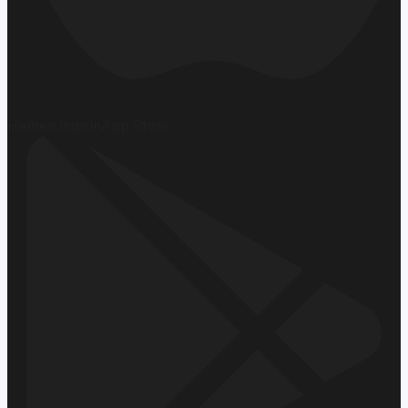
Hemen İndirin
App Store