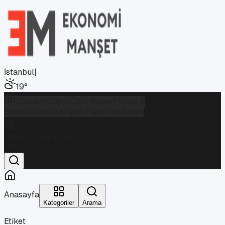
İstanbul
|
19
°
Gündem
Dünya
Özel Haber
Finans &
Borsa
Teknoloji
Kripto Para
Foto Galeri
İstanbul
Parçalı Bulutlu
19
°
Anasayfa
Kategoriler
Arama
Etiket