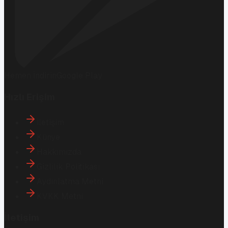
Hemen İndirin
Google Play
Hızlı Erişim
İletişim
Künye
Hakkımızda
Gizlilik Politikası
Aydınlatma Metni
KVKK Metni
İletişim