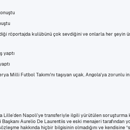
nuştu
diği röportajda kulübünü çok sevdiğini ve onlarla her şeyin ü
yaptı
erya Milli Futbol Takımı'nı taşıyan uçak, Angola'ya zorunlu ini
a Lille’den Napoli’ye transferiyle ilgili yürütülen soruşturma
li Başkanı Aurelio De Laurentiis ve eski menajeri tarafından
özleşme hakkında hiçbir bilgisinin olmadığını ve kendisine “sö