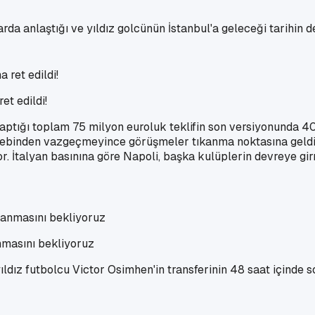
rda anlaştığı ve yıldız golcünün İstanbul'a geleceği tarihin de 
et edildi!
yaptığı toplam 75 milyon euroluk teklifin son versiyonunda 40
alebinden vazgeçmeyince görüşmeler tıkanma noktasına geldi. 
or. İtalyan basınına göre Napoli, başka kulüplerin devreye girm
nmasını bekliyoruz
ldız futbolcu Victor Osimhen'in transferinin 48 saat içinde s