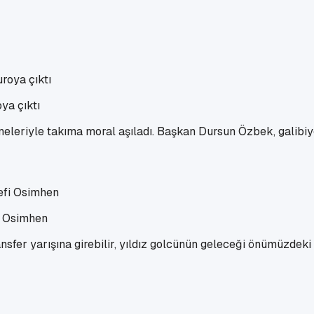
ya çıktı
leriyle takıma moral aşıladı. Başkan Dursun Özbek, galibiye
i Osimhen
sfer yarışına girebilir, yıldız golcünün geleceği önümüzdeki