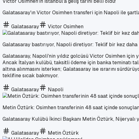
Victor Osimhen'in İstanbul'a geliş tarihi belli oldu!
Galatasaray'ın Victor Osimhen transferi için Napoli ile şartla
Galatasaray
Victor Osimhen
Galatasaray bastırıyor, Napoli diretiyor: Teklif bir kez daha r
Galatasaray, Napoli'nin yıldız golcüsü Victor Osimhen için 
Ancak İtalyan kulübü, taksitli ödeme için banka teminatı t
altına alınmasını isterken; Galatasaray ise ısrarını sürdürüy
teklifine sıcak bakmıyor.
Galatasaray
Napoli
Metin Öztürk: Osimhen transferinin 48 saat içinde sonuçla
Galatasaray Kulübü İkinci Başkanı Metin Öztürk, Nijeryalı yı
Galatasaray
Metin Öztürk