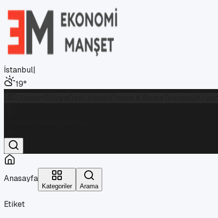
İstanbul
|
19
°
Gündem
Dünya
Özel Haber
Finans & Borsa
Teknoloji
Kript
İstanbul
Parçalı Bulutlu
19
°
Anasayfa
Kategoriler
Arama
Etiket