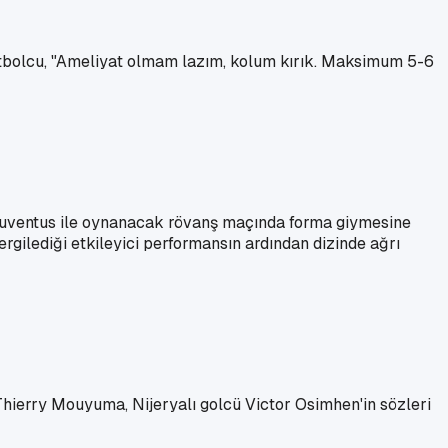
 futbolcu, "Ameliyat olmam lazım, kolum kırık. Maksimum 5-6
 Juventus ile oynanacak rövanş maçında forma giymesine
rgilediği etkileyici performansın ardından dizinde ağrı
ierry Mouyuma, Nijeryalı golcü Victor Osimhen'in sözleri