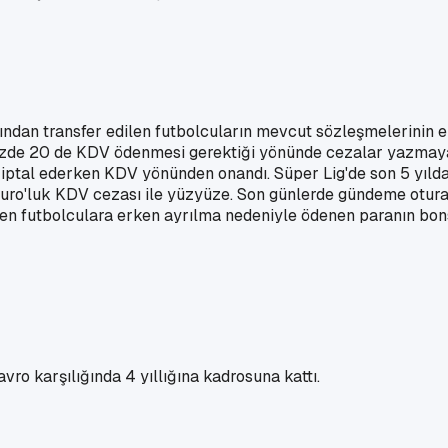
şından transfer edilen futbolcuların mevcut sözleşmelerinin 
 yüzde 20 de KDV ödenmesi gerektiği yönünde cezalar yazmay
jı iptal ederken KDV yönünden onandı. Süper Lig'de son 5 yıl
ro'luk KDV cezası ile yüzyüze. Son günlerde gündeme oturan
n futbolculara erken ayrılma nedeniyle ödenen paranın bons
vro karşılığında 4 yıllığına kadrosuna kattı.