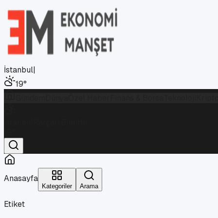
İstanbul
|
19
°
Gündem
Dünya
Özel Haber
Finans & Borsa
Teknoloji
Kript
İstanbul
Parçalı Bulutlu
19
°
Anasayfa
Kategoriler
Arama
Etiket