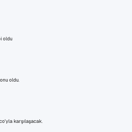
i oldu
onu oldu.
o'yla karşılaşacak.