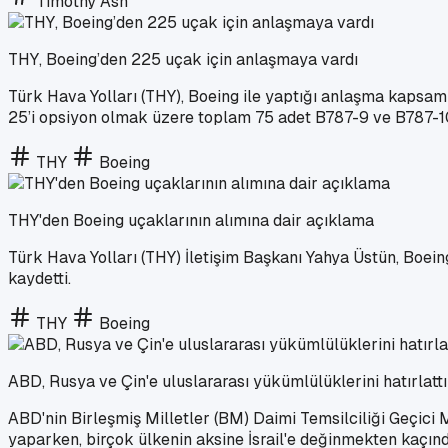
Timothy Ash
THY, Boeing’den 225 uçak için anlaşmaya vardı
Türk Hava Yolları (THY), Boeing ile yaptığı anlaşma kapsamı
25’i opsiyon olmak üzere toplam 75 adet B787-9 ve B787-10
THY
Boeing
THY'den Boeing uçaklarının alımına dair açıklama
Türk Hava Yolları (THY) İletişim Başkanı Yahya Üstün, Boeing
kaydetti.
THY
Boeing
ABD, Rusya ve Çin'e uluslararası yükümlülüklerini hatırlattı
ABD'nin Birleşmiş Milletler (BM) Daimi Temsilciliği Geçici 
yaparken, birçok ülkenin aksine İsrail'e değinmekten kaçınd