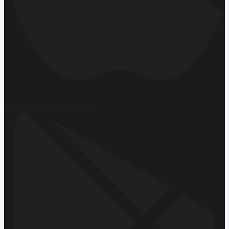
Hemen İndirin
App Store