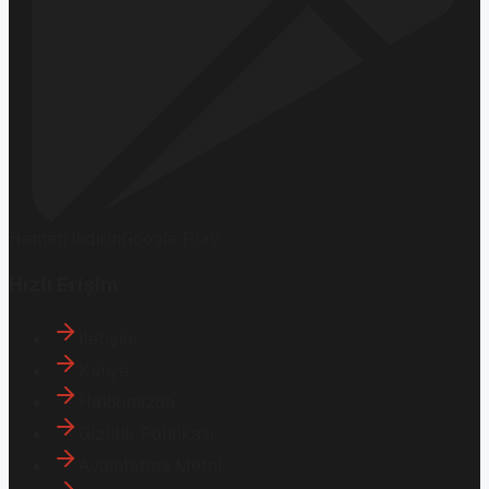
Hemen İndirin
Google Play
Hızlı Erişim
İletişim
Künye
Hakkımızda
Gizlilik Politikası
Aydınlatma Metni