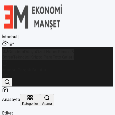
İstanbul
|
19
°
Gündem
Dünya
Özel Haber
Finans &
Borsa
Teknoloji
Kripto Para
Foto Galeri
İstanbul
Parçalı Bulutlu
19
°
Anasayfa
Kategoriler
Arama
Etiket