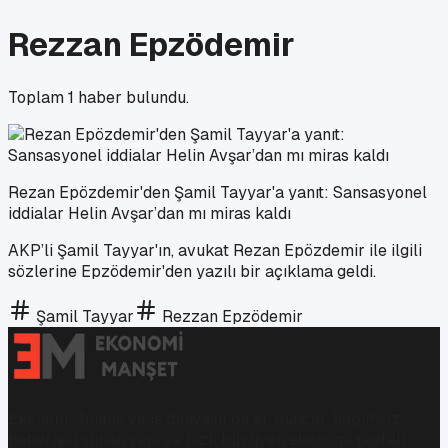
Rezzan Epzödemir
Toplam
1
haber bulundu.
Rezan Epözdemir'den Şamil Tayyar'a yanıt: Sansasyonel
iddialar Helin Avşar’dan mı miras kaldı
AKP’li Şamil Tayyar'ın, avukat Rezan Epözdemir ile ilgili
sözlerine Epzödemir'den yazılı bir açıklama geldi.
Şamil Tayyar
Rezzan Epzödemir
Ekonomi, finans ve iş dünyasında en güncel, bağımsız
haberleri sunan yeni ve hızlı büyüyen ekonomi portalı.