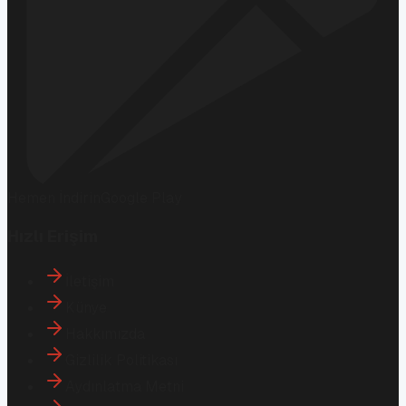
Hemen İndirin
Google Play
Hızlı Erişim
İletişim
Künye
Hakkımızda
Gizlilik Politikası
Aydınlatma Metni