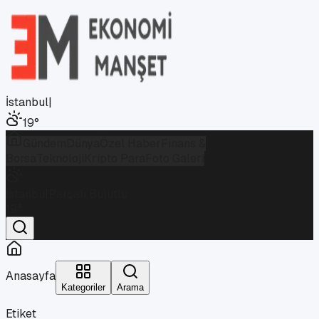
İstanbul
|
19
°
Gündem
Dünya
Özel Haber
Finans &
Borsa
Teknoloji
Kripto Para
Foto Galeri
İstanbul
Parçalı Bulutlu
19
°
Anasayfa
Kategoriler
Arama
Etiket