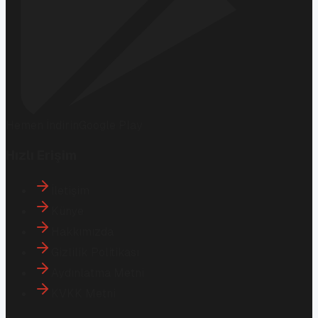
Hemen İndirin
Google Play
Hızlı Erişim
İletişim
Künye
Hakkımızda
Gizlilik Politikası
Aydınlatma Metni
KVKK Metni