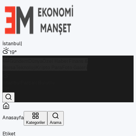
İstanbul
|
19
°
Gündem
Dünya
Özel Haber
Finans &
Borsa
Teknoloji
Kripto Para
Foto Galeri
İstanbul
Parçalı Bulutlu
19
°
Anasayfa
Kategoriler
Arama
Etiket