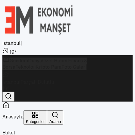
İstanbul
|
19
°
Gündem
Dünya
Özel Haber
Finans &
Borsa
Teknoloji
Kripto Para
Foto Galeri
İstanbul
Parçalı Bulutlu
19
°
Anasayfa
Kategoriler
Arama
Etiket