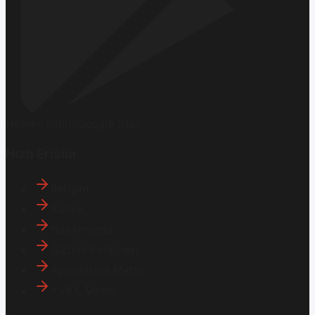
Hemen İndirin
Google Play
Hızlı Erişim
İletişim
Künye
Hakkımızda
Gizlilik Politikası
Aydınlatma Metni
KVKK Metni