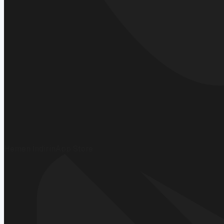
Hemen İndirin
App Store