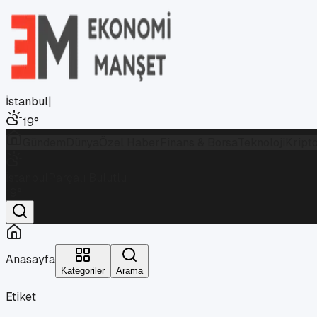
İstanbul
|
19
°
Gündem
Dünya
Özel Haber
Finans & Borsa
Teknoloji
Kript
İstanbul
Parçalı Bulutlu
19
°
Anasayfa
Kategoriler
Arama
Etiket