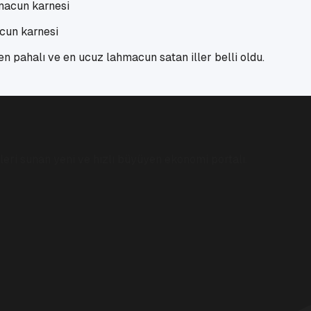
acun karnesi
 pahalı ve en ucuz lahmacun satan iller belli oldu.
eri sunan yeni ve hızlı büyüyen ekonomi portalı.