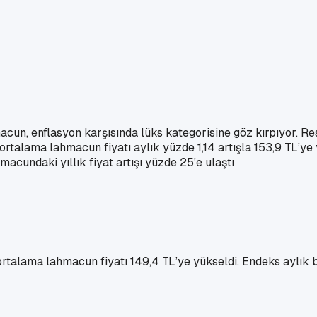
hmacun, enflasyon karşısında lüks kategorisine göz kırpıyor. 
rtalama lahmacun fiyatı aylık yüzde 1,14 artışla 153,9 TL’ye y
acundaki yıllık fiyat artışı yüzde 25'e ulaştı
talama lahmacun fiyatı 149,4 TL’ye yükseldi. Endeks aylık ba