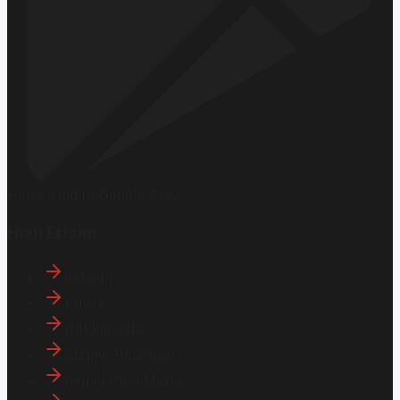
Hemen İndirin
Google Play
Hızlı Erişim
İletişim
Künye
Hakkımızda
Gizlilik Politikası
Aydınlatma Metni