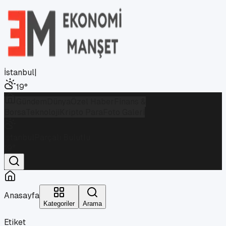
İstanbul
|
19
°
Gündem
Dünya
Özel Haber
Finans &
Borsa
Teknoloji
Kripto Para
Foto Galeri
İstanbul
Parçalı Bulutlu
19
°
Anasayfa
Kategoriler
Arama
Etiket