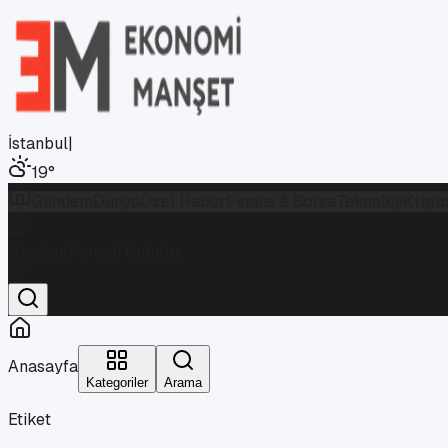
İstanbul
|
19
°
Gündem
Dünya
Özel Haber
Finans & Borsa
Teknoloji
Kript
İstanbul
Parçalı Bulutlu
19
°
Anasayfa
Kategoriler
Arama
Etiket