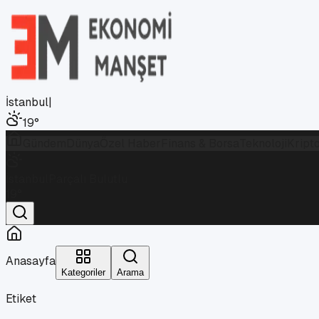
İstanbul
|
19
°
Gündem
Dünya
Özel Haber
Finans & Borsa
Teknoloji
Kript
İstanbul
Parçalı Bulutlu
19
°
Anasayfa
Kategoriler
Arama
Etiket