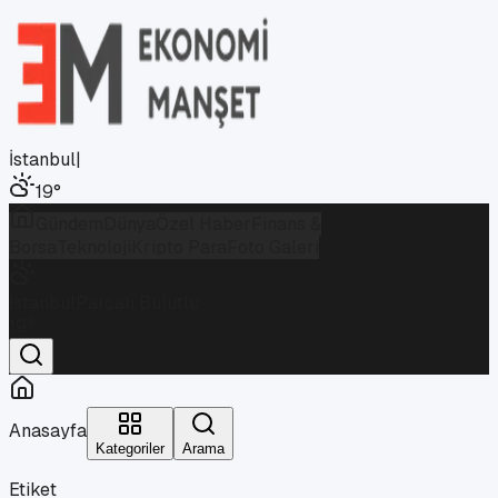
İstanbul
|
19
°
Gündem
Dünya
Özel Haber
Finans &
Borsa
Teknoloji
Kripto Para
Foto Galeri
İstanbul
Parçalı Bulutlu
19
°
Anasayfa
Kategoriler
Arama
Etiket