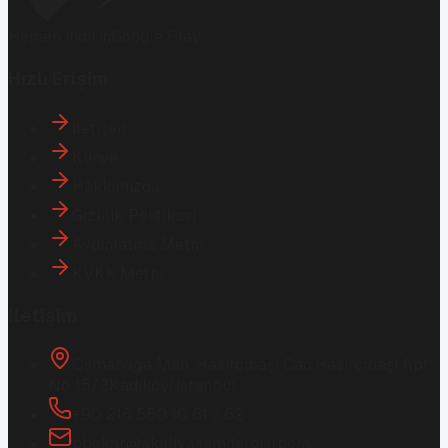
Hemen İndirin
Google Play
Hızlı Erişim
İletişim
Künye
Hakkımızda
Gizlilik Politikası
Aydınlatma Metni
KVKK Metni
İletişim
Osmanağa Mah. Hasırcıbaşı Cad.
Hasırcıbaşı Apt.
No:15/3
Kadıköy/İstanbul
+90 216 550 10 61 / 62
bbekar@akilliyasamdergisi.com