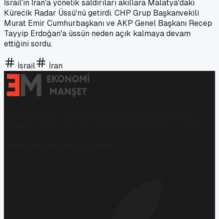
İsrail'in İran'a yönelik saldırıları akıllara Malatya'daki
Kürecik Radar Üssü'nü getirdi. CHP Grup Başkanvekili
Murat Emir Cumhurbaşkanı ve AKP Genel Başkanı Recep
Tayyip Erdoğan'a üssün neden açık kalmaya devam
ettiğini sordu.
İsrail
İran
Ekonomi, finans ve iş dünyasında en güncel, bağımsız
haberleri sunan yeni ve hızlı büyüyen ekonomi portalı.
Mobil Uygulamamızı İndirin