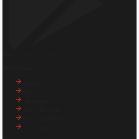
Hemen İndirin
Google Play
Hızlı Erişim
İletişim
Künye
Hakkımızda
Gizlilik Politikası
Aydınlatma Metni
KVKK Metni