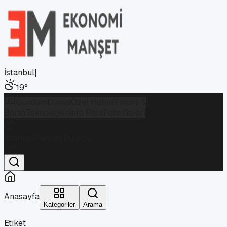
İstanbul
|
19
°
Gündem
Dünya
Özel Haber
Finans &
Borsa
Teknoloji
Kripto Para
Foto Galeri
İstanbul
Parçalı Bulutlu
19
°
Anasayfa
Kategoriler
Arama
Etiket