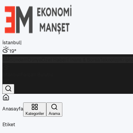
İstanbul
|
19
°
Gündem
Dünya
Özel Haber
Finans & Borsa
Teknoloji
Kript
İstanbul
Parçalı Bulutlu
19
°
Anasayfa
Kategoriler
Arama
Etiket