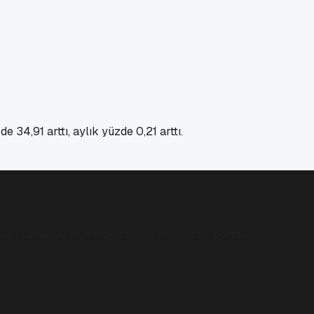
 34,91 arttı, aylık yüzde 0,21 arttı.
eri sunan yeni ve hızlı büyüyen ekonomi portalı.