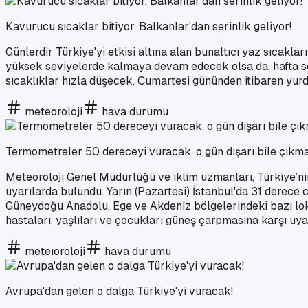
Kavurucu sıcaklar bitiyor, Balkanlar'dan serinlik geliyor!
Günlerdir Türkiye'yi etkisi altına alan bunaltıcı yaz sıcak
yüksek seviyelerde kalmaya devam edecek olsa da, hafta so
sıcaklıklar hızla düşecek. Cumartesi gününden itibaren yur
meteoroloji
hava durumu
Termometreler 50 dereceyi vuracak, o gün dışarı bile çıkma
Meteoroloji Genel Müdürlüğü ve iklim uzmanları, Türkiye’nin y
uyarılarda bulundu. Yarın (Pazartesi) İstanbul'da 31 derec
Güneydoğu Anadolu, Ege ve Akdeniz bölgelerindeki bazı loka
hastaları, yaşlıları ve çocukları güneş çarpmasına karşı uya
meteıoroloji
hava durumu
Avrupa'dan gelen o dalga Türkiye'yi vuracak!