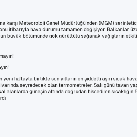
larına karşı Meteoroloji Genel Müdürlüğü’nden (MGM) serinleti
nu itibarıyla hava durumu tamamen değişiyor. Balkanlar üzer
dun büyük bölümünde gök gürültülü sağanak yağışların etkili
yın!
eni haftayla birlikte son yılların en şiddetli aşırı sıcak hava
e civarında seyredecek olan termometreler, Salı günü tavan y
l alanlarda güneşin altında doğrudan hissedilen sıcaklığın 5
rdı