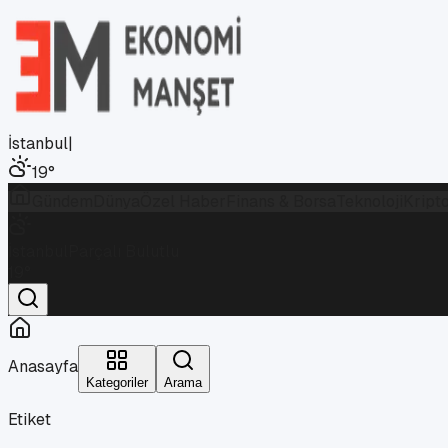
İstanbul
|
19
°
Gündem
Dünya
Özel Haber
Finans & Borsa
Teknoloji
Kript
İstanbul
Parçalı Bulutlu
19
°
Anasayfa
Kategoriler
Arama
Etiket