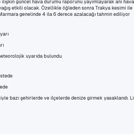
lişkin güncel hava durumu raporunu yayımlayarak ani hava 
ğış etkili olacak. Özellikle öğleden sonra Trakya kesimi ile 
n Marmara genelinde 4 ila 6 derece azalacağı tahmin ediliyor
rı
 meteorolojik uyarıda bulundu.
tede
niyle bazı şehirlerde ve ilçelerde denize girmek yasaklandı. Li