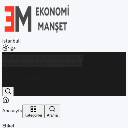
İstanbul
|
19
°
Gündem
Dünya
Özel Haber
Finans &
Borsa
Teknoloji
Kripto Para
Foto Galeri
İstanbul
Parçalı Bulutlu
19
°
Anasayfa
Kategoriler
Arama
Etiket