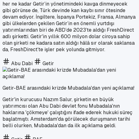
her ne kadar Getir’in yönetimindeki kavga dinmeyecek
gibi görünse de, Türk devinde kan kaybı sınır ötesinde
devam ediyor. İngiltere, İspanya Portekiz, Fransa, Almanya
gibi ülkelerden çekilen Getir’in en önemli yurtdışı
yatırımlarından biri de ABD’de 2023’te aldığı FreshDirect
adlı şirketti. Getir'in yıllık 600 milyon dolar ciroya sahip
olan şirketi ne kadara satın aldığı hâlâ sır olarak saklansa
da, FreshDirect’te işler pek yolunda gitmiyor.
Abu Dabi
Getir
Getir-BAE arasındaki krizde Mubadala'dan yeni açıklama!
Getir'in kurucusu Nazım Salur, şirketin en büyük
yatırımcısı olan Abu Dabi devlet fonu Mubadala'nın
haklarına 'çökmeye' çalıştığını ifade ederek hukuki süreç
başlatmıştı. Amsterdam'da görülecek duruşmanın tarihi
belli olurken, Mubadala'dan da ilk açıklama geldi.