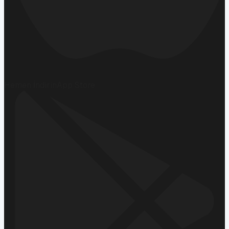
Hemen İndirin
App Store