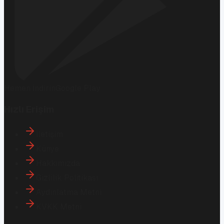
Hemen İndirin
Google Play
Hızlı Erişim
İletişim
Künye
Hakkımızda
Gizlilik Politikası
Aydınlatma Metni
KVKK Metni