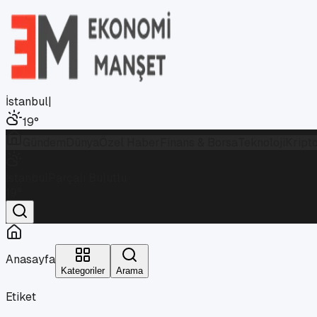
İstanbul
|
19
°
Gündem
Dünya
Özel Haber
Finans & Borsa
Teknoloji
Kript
İstanbul
Parçalı Bulutlu
19
°
Anasayfa
Kategoriler
Arama
Etiket