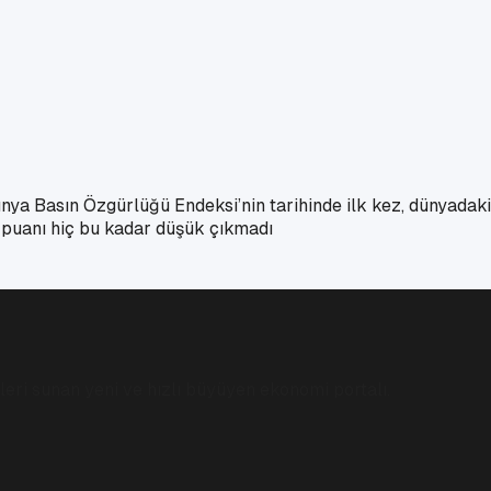
nya Basın Özgürlüğü Endeksi’nin tarihinde ilk kez, dünyadaki
a puanı hiç bu kadar düşük çıkmadı
eri sunan yeni ve hızlı büyüyen ekonomi portalı.