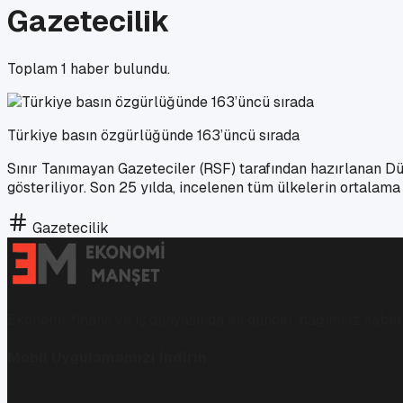
Gazetecilik
Toplam
1
haber bulundu.
Türkiye basın özgürlüğünde 163’üncü sırada
Sınır Tanımayan Gazeteciler (RSF) tarafından hazırlanan Dü
gösteriliyor. Son 25 yılda, incelenen tüm ülkelerin ortalam
Gazetecilik
Ekonomi, finans ve iş dünyasında en güncel, bağımsız haberl
Mobil Uygulamamızı İndirin