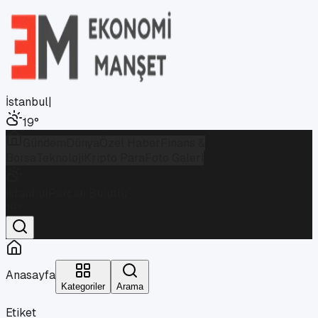
İstanbul
|
19
°
Gündem
Dünya
Özel Haber
Finans &
Borsa
Teknoloji
Kripto Para
Foto Galeri
İstanbul
Parçalı Bulutlu
19
°
Anasayfa
Kategoriler
Arama
Etiket