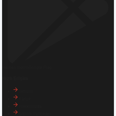
Hemen İndirin
Google Play
Hızlı Erişim
İletişim
Künye
Hakkımızda
Gizlilik Politikası