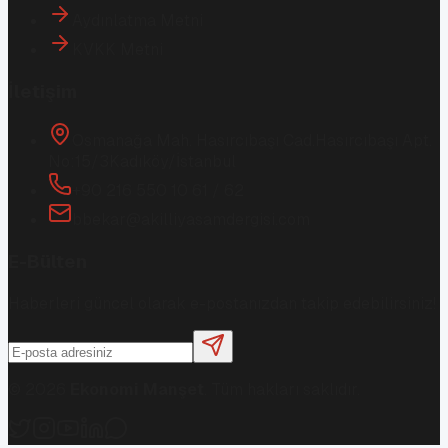
Aydınlatma Metni
KVKK Metni
İletişim
Osmanağa Mah. Hasırcıbaşı Cad.
Hasırcıbaşı Apt.
No:15/3
Kadıköy/İstanbul
+90 216 550 10 61 / 62
bbekar@akilliyasamdergisi.com
E-Bülten
Haberleri güncel olarak e-postanızdan takip edebilirsiniz!
©
2026
Ekonomi Manşet
. Tüm hakları saklıdır.