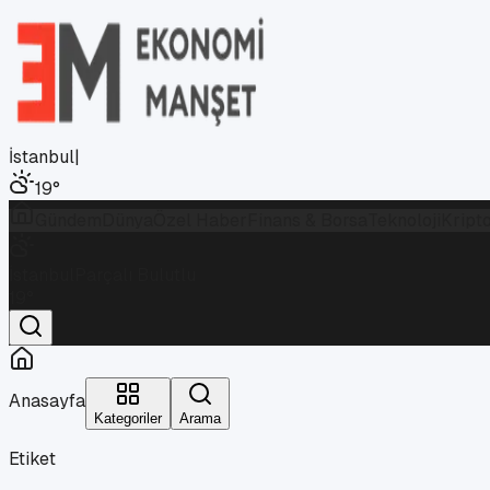
İstanbul
|
19
°
Gündem
Dünya
Özel Haber
Finans & Borsa
Teknoloji
Kript
İstanbul
Parçalı Bulutlu
19
°
Anasayfa
Kategoriler
Arama
Etiket