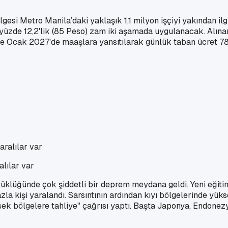
esi Metro Manila’daki yaklaşık 1,1 milyon işçiyi yakından ilgil
n yüzde 12,2'lik (85 Peso) zam iki aşamada uygulanacak. Alın
ise Ocak 2027'de maaşlara yansıtılarak günlük taban ücret 7
alılar var
üyüklüğünde çok şiddetli bir deprem meydana geldi. Yeni eğit
zla kişi yaralandı. Sarsıntının ardından kıyı bölgelerinde yük
ksek bölgelere tahliye" çağrısı yaptı. Başta Japonya, Endon