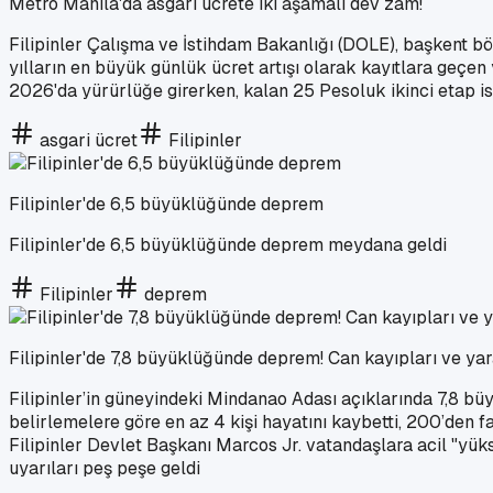
Metro Manila'da asgari ücrete iki aşamalı dev zam!
Filipinler Çalışma ve İstihdam Bakanlığı (DOLE), başkent bölg
yılların en büyük günlük ücret artışı olarak kayıtlara geçe
2026'da yürürlüğe girerken, kalan 25 Pesoluk ikinci etap 
asgari ücret
Filipinler
Filipinler'de 6,5 büyüklüğünde deprem
Filipinler'de 6,5 büyüklüğünde deprem meydana geldi
Filipinler
deprem
Filipinler'de 7,8 büyüklüğünde deprem! Can kayıpları ve yar
Filipinler’in güneyindeki Mindanao Adası açıklarında 7,8 b
belirlemelere göre en az 4 kişi hayatını kaybetti, 200’den fa
Filipinler Devlet Başkanı Marcos Jr. vatandaşlara acil "yü
uyarıları peş peşe geldi