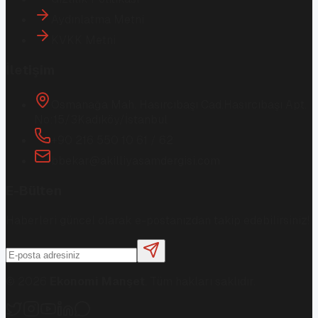
Aydınlatma Metni
KVKK Metni
İletişim
Osmanağa Mah. Hasırcıbaşı Cad.
Hasırcıbaşı Apt.
No:15/3
Kadıköy/İstanbul
+90 216 550 10 61 / 62
bbekar@akilliyasamdergisi.com
E-Bülten
Haberleri güncel olarak e-postanızdan takip edebilirsiniz!
©
2026
Ekonomi Manşet
. Tüm hakları saklıdır.