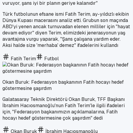
vuruyor, şans iyi bir planın geriye kalanıdır"
Türk futbolunun efsane ismi Fatih Terim, ay-yıldızlı ekibin
Dünya Kupası macerasını analiz etti. Grubun son maçında
ABD'yi yenen ancak turnuvadan elenen milliler için "hayat
devam ediyor" diyen Terim, elimizdeki jenerasyonun yaş
avantajına vurgu yaparak, "Şans çalışana yardım eder.
Aksi halde size 'merhaba' demez" ifadelerini kullandı
Fatih Terim
Futbol
Okan Buruk: Federasyon başkanının Fatih hocayı hedef
göstermesine şaşırdım
Galatasaray Teknik Direktörü Okan Buruk, TFF Başkanı
İbrahim Hacıosmanoğlu'nun Fatih Terim'le ilgili ifadeleri
için, "Federasyon başkanımızın açıklamalarına, Fatih
hocayı hedef göstermesine çok şaşırdım" dedi
Okan Buruk
İbrahim Hacıosmanoğlu