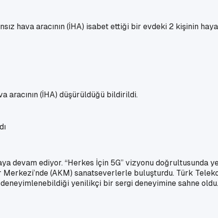
z hava aracının (İHA) isabet ettiği bir evdeki 2 kişinin hayatı
a aracının (İHA) düşürüldüğü bildirildi.
aya devam ediyor. “Herkes İçin 5G” vizyonu doğrultusunda ye
tür Merkezi’nde (AKM) sanatseverlerle buluşturdu. Türk Tele
 deneyimlenebildiği yenilikçi bir sergi deneyimine sahne oldu