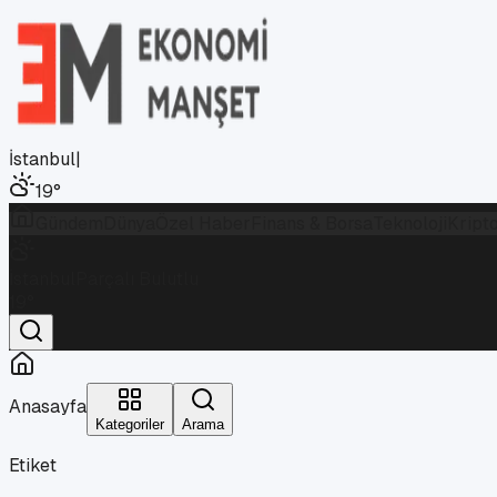
İstanbul
|
19
°
Gündem
Dünya
Özel Haber
Finans & Borsa
Teknoloji
Kript
İstanbul
Parçalı Bulutlu
19
°
Anasayfa
Kategoriler
Arama
Etiket