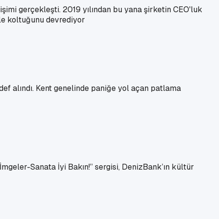
ğişimi gerçekleşti. 2019 yılından bu yana şirketin CEO'luk
yle koltuğunu devrediyor
hedef alındı. Kent genelinde paniğe yol açan patlama
İmgeler-Sanata İyi Bakın!” sergisi, DenizBank’ın kültür