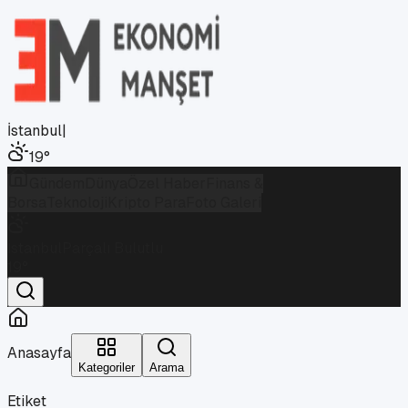
İstanbul
|
19
°
Gündem
Dünya
Özel Haber
Finans &
Borsa
Teknoloji
Kripto Para
Foto Galeri
İstanbul
Parçalı Bulutlu
19
°
Anasayfa
Kategoriler
Arama
Etiket