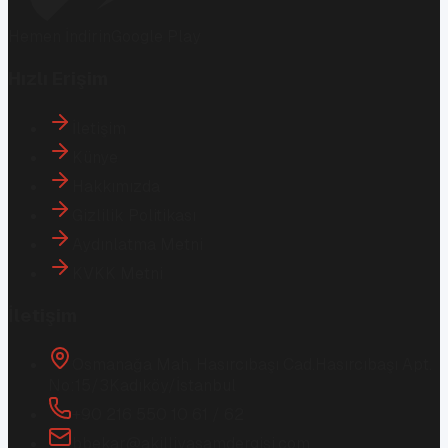
Hemen İndirin
Google Play
Hızlı Erişim
İletişim
Künye
Hakkımızda
Gizlilik Politikası
Aydınlatma Metni
KVKK Metni
İletişim
Osmanağa Mah. Hasırcıbaşı Cad.
Hasırcıbaşı Apt.
No:15/3
Kadıköy/İstanbul
+90 216 550 10 61 / 62
bbekar@akilliyasamdergisi.com