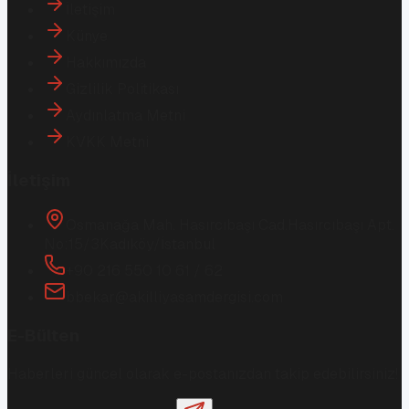
İletişim
Künye
Hakkımızda
Gizlilik Politikası
Aydınlatma Metni
KVKK Metni
İletişim
Osmanağa Mah. Hasırcıbaşı Cad.
Hasırcıbaşı Apt.
No:15/3
Kadıköy/İstanbul
+90 216 550 10 61 / 62
bbekar@akilliyasamdergisi.com
E-Bülten
Haberleri güncel olarak e-postanızdan takip edebilirsiniz!