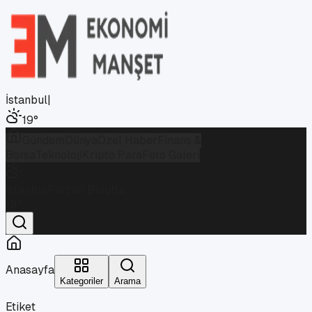
İstanbul
|
19
°
Gündem
Dünya
Özel Haber
Finans &
Borsa
Teknoloji
Kripto Para
Foto Galeri
İstanbul
Parçalı Bulutlu
19
°
Anasayfa
Kategoriler
Arama
Etiket