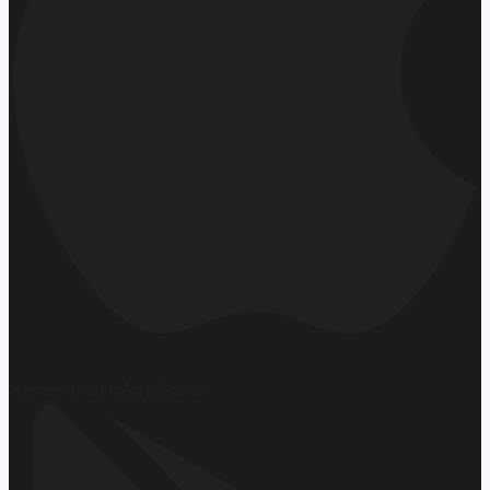
Hemen İndirin
App Store