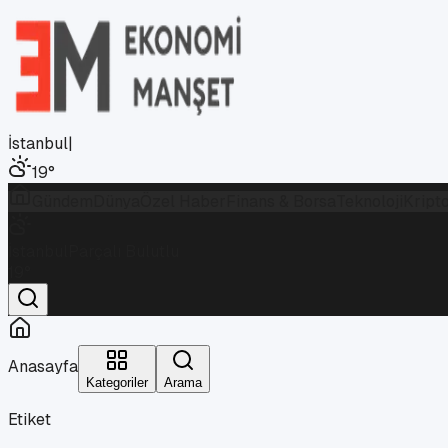
İstanbul
|
19
°
Gündem
Dünya
Özel Haber
Finans & Borsa
Teknoloji
Kript
İstanbul
Parçalı Bulutlu
19
°
Anasayfa
Kategoriler
Arama
Etiket