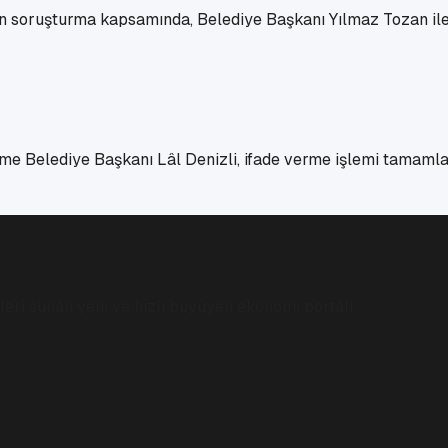
kin soruşturma kapsamında, Belediye Başkanı Yılmaz Tozan ile
 Belediye Başkanı Lâl Denizli, ifade verme işlemi tamamlan
eri sunan yeni ve hızlı büyüyen ekonomi portalı.