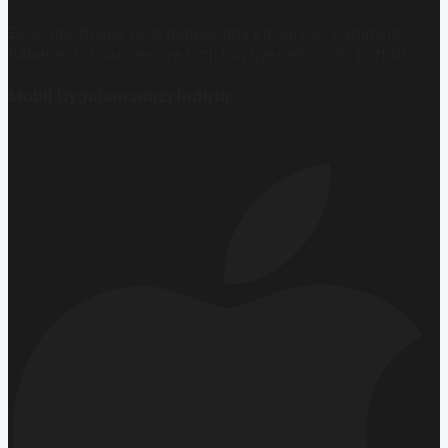
Ekonomi, finans ve iş dünyasında en güncel, bağımsız
haberleri sunan yeni ve hızlı büyüyen ekonomi portalı.
Mobil Uygulamamızı İndirin