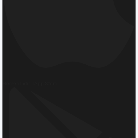
Hemen İndirin
App Store