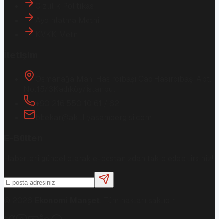
Gizlilik Politikası
Aydınlatma Metni
KVKK Metni
İletişim
Osmanağa Mah. Hasırcıbaşı Cad.
Hasırcıbaşı Apt.
No:15/3
Kadıköy/İstanbul
+90 216 550 10 61 / 62
bbekar@akilliyasamdergisi.com
E-Bülten
Haberleri güncel olarak e-postanızdan takip edebilirsiniz!
©
2026
Ekonomi Manşet
. Tüm hakları saklıdır.