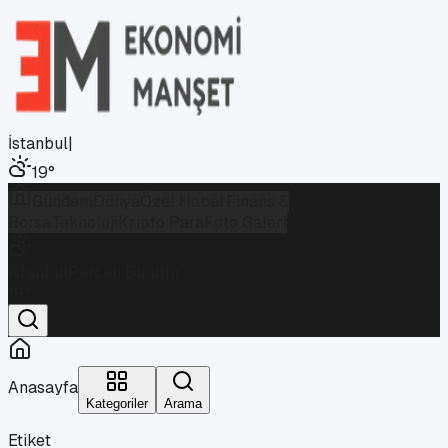
İstanbul
|
19
°
Gündem
Dünya
Özel Haber
Finans &
Borsa
Teknoloji
Kripto Para
Foto Galeri
İstanbul
Parçalı Bulutlu
19
°
Anasayfa
Kategoriler
Arama
Etiket