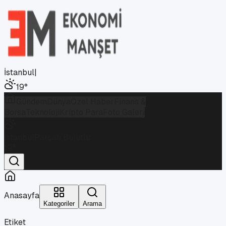
İstanbul
|
19
°
Gündem
Dünya
Özel Haber
Finans &
Borsa
Teknoloji
Kripto Para
Foto Galeri
İstanbul
Parçalı Bulutlu
19
°
Anasayfa
Kategoriler
Arama
Etiket