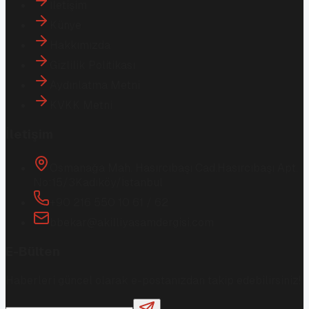
İletişim
Künye
Hakkımızda
Gizlilik Politikası
Aydınlatma Metni
KVKK Metni
İletişim
Osmanağa Mah. Hasırcıbaşı Cad.
Hasırcıbaşı Apt.
No:15/3
Kadıköy/İstanbul
+90 216 550 10 61 / 62
bbekar@akilliyasamdergisi.com
E-Bülten
Haberleri güncel olarak e-postanızdan takip edebilirsiniz!