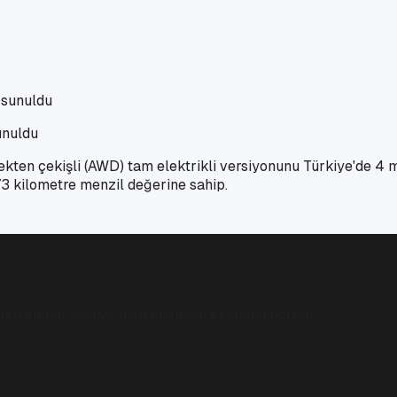
unuldu
ten çekişli (AWD) tam elektrikli versiyonunu Türkiye'de 4 mil
3 kilometre menzil değerine sahip.
eri sunan yeni ve hızlı büyüyen ekonomi portalı.