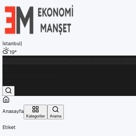
İstanbul
|
19
°
Gündem
Dünya
Özel Haber
Finans & Borsa
Teknoloji
Kript
İstanbul
Parçalı Bulutlu
19
°
Anasayfa
Kategoriler
Arama
Etiket