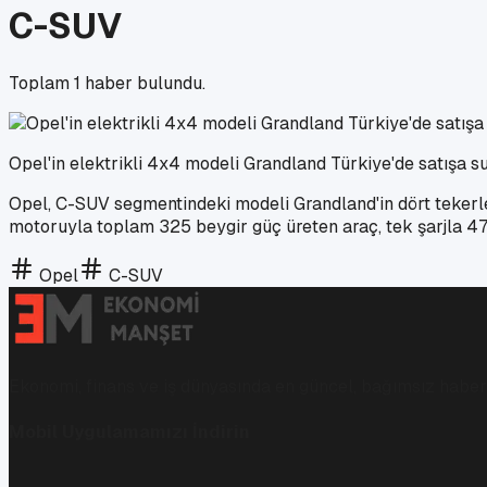
C-SUV
Toplam
1
haber bulundu.
Opel'in elektrikli 4x4 modeli Grandland Türkiye'de satışa s
Opel, C-SUV segmentindeki modeli Grandland'in dört tekerlek
motoruyla toplam 325 beygir güç üreten araç, tek şarjla 47
Opel
C-SUV
Ekonomi, finans ve iş dünyasında en güncel, bağımsız haberl
Mobil Uygulamamızı İndirin