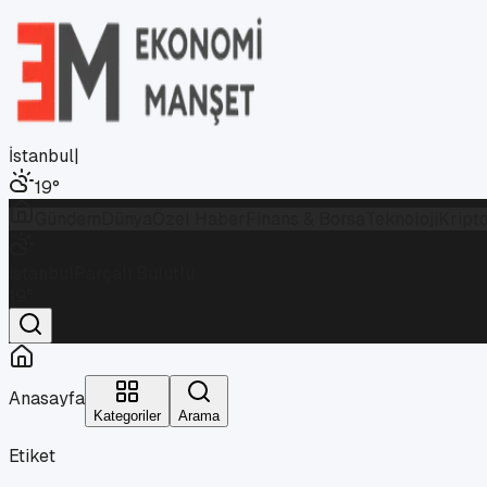
İstanbul
|
19
°
Gündem
Dünya
Özel Haber
Finans & Borsa
Teknoloji
Kript
İstanbul
Parçalı Bulutlu
19
°
Anasayfa
Kategoriler
Arama
Etiket