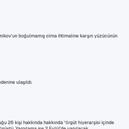
hnikov'un boğulmamış olma ihtimaline karşın yüzücünün
denine ulaşıldı.
ğu 26 kişi hakkında hakkında “örgüt hiyerarşisi içinde
önüştü. Yargılama ise 2 Eylül'de yapılacak.