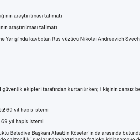
ın araştırılması talimatı
zme Yarışı'nda kaybolan Rus yüzücü Nikolai Andreevich Svec
 güvenlik ekipleri tarafından kurtarılırken; 1 kişinin cansız be
69 yıl hapis istemi
uklu Belediye Başkanı Alaattin Köseler’in da arasında bulundu
elgede sahtecilik” suçlarından hazırlanan fezleke iddianameye d