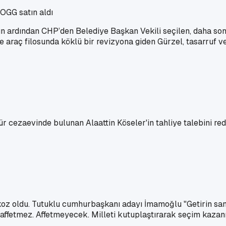
OGG satın aldı
n ardından CHP’den Belediye Başkan Vekili seçilen, daha sonr
iye araç filosunda köklü bir revizyona giden Gürzel, tasarruf
r cezaevinde bulunan Alaattin Köseler'in tahliye talebini r
oz oldu. Tutuklu cumhurbaşkanı adayı İmamoğlu "Getirin sandığı
 affetmez. Affetmeyecek. Milleti kutuplaştırarak seçim kazanma