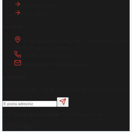
Aydınlatma Metni
KVKK Metni
İletişim
Osmanağa Mah. Hasırcıbaşı Cad.
Hasırcıbaşı Apt.
No:15/3
Kadıköy/İstanbul
+90 216 550 10 61 / 62
bbekar@akilliyasamdergisi.com
E-Bülten
Haberleri güncel olarak e-postanızdan takip edebilirsiniz!
©
2026
Ekonomi Manşet
. Tüm hakları saklıdır.