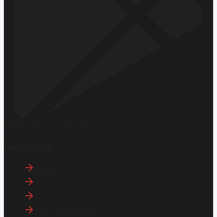
Hemen İndirin
Google Play
Hızlı Erişim
İletişim
Künye
Hakkımızda
Gizlilik Politikası