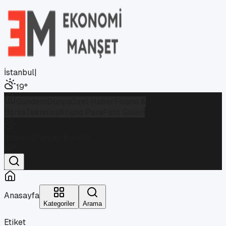
İstanbul
|
19
°
Gündem
Dünya
Özel Haber
Finans &
Borsa
Teknoloji
Kripto Para
Foto Galeri
İstanbul
Parçalı Bulutlu
19
°
Anasayfa
Kategoriler
Arama
Etiket