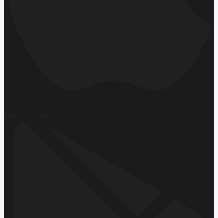
Hemen İndirin
App Store