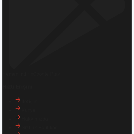
Hemen İndirin
Google Play
Hızlı Erişim
İletişim
Künye
Hakkımızda
Gizlilik Politikası