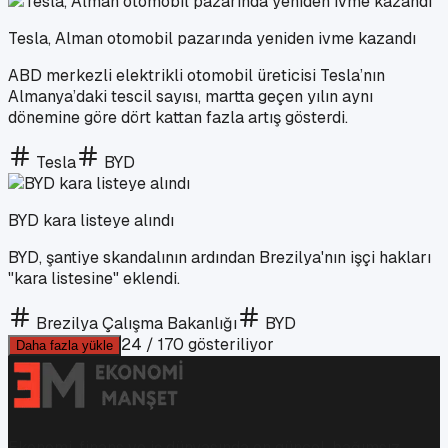
Tesla, Alman otomobil pazarında yeniden ivme kazandı
ABD merkezli elektrikli otomobil üreticisi Tesla’nın
Almanya’daki tescil sayısı, martta geçen yılın aynı
dönemine göre dört kattan fazla artış gösterdi.
Tesla
BYD
BYD kara listeye alındı
BYD, şantiye skandalının ardından Brezilya'nın işçi hakları
"kara listesine" eklendi.
Brezilya Çalışma Bakanlığı
BYD
24
/
170
gösteriliyor
Daha fazla yükle
Ekonomi, finans ve iş dünyasında en güncel, bağımsız