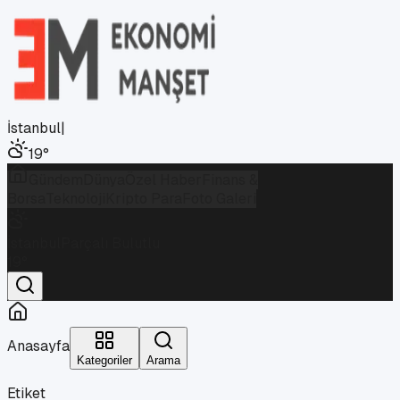
İstanbul
|
19
°
Gündem
Dünya
Özel Haber
Finans &
Borsa
Teknoloji
Kripto Para
Foto Galeri
İstanbul
Parçalı Bulutlu
19
°
Anasayfa
Kategoriler
Arama
Etiket