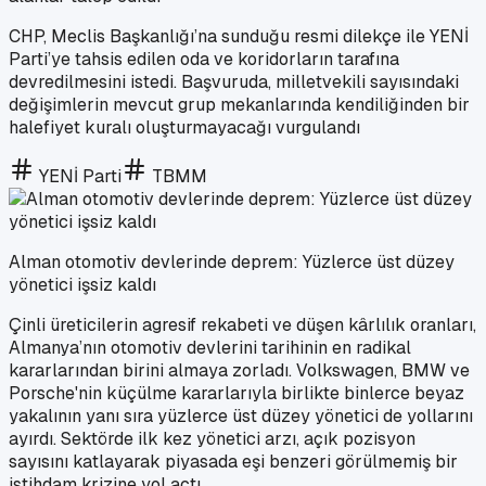
CHP, Meclis Başkanlığı’na sunduğu resmi dilekçe ile YENİ
Parti’ye tahsis edilen oda ve koridorların tarafına
devredilmesini istedi. Başvuruda, milletvekili sayısındaki
değişimlerin mevcut grup mekanlarında kendiliğinden bir
halefiyet kuralı oluşturmayacağı vurgulandı
YENİ Parti
TBMM
Alman otomotiv devlerinde deprem: Yüzlerce üst düzey
yönetici işsiz kaldı
Çinli üreticilerin agresif rekabeti ve düşen kârlılık oranları,
Almanya’nın otomotiv devlerini tarihinin en radikal
kararlarından birini almaya zorladı. Volkswagen, BMW ve
Porsche'nin küçülme kararlarıyla birlikte binlerce beyaz
yakalının yanı sıra yüzlerce üst düzey yönetici de yollarını
ayırdı. Sektörde ilk kez yönetici arzı, açık pozisyon
sayısını katlayarak piyasada eşi benzeri görülmemiş bir
istihdam krizine yol açtı