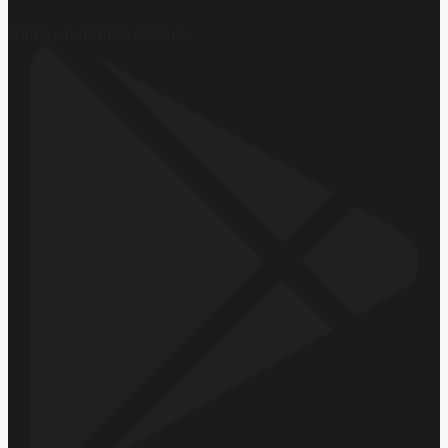
Hemen İndirin
App Store