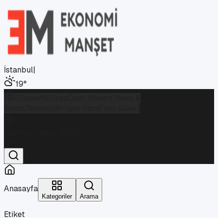
İstanbul
|
19
°
Gündem
Dünya
Özel Haber
Finans &
Borsa
Teknoloji
Kripto Para
Foto Galeri
İstanbul
Parçalı Bulutlu
19
°
Anasayfa
Kategoriler
Arama
Etiket