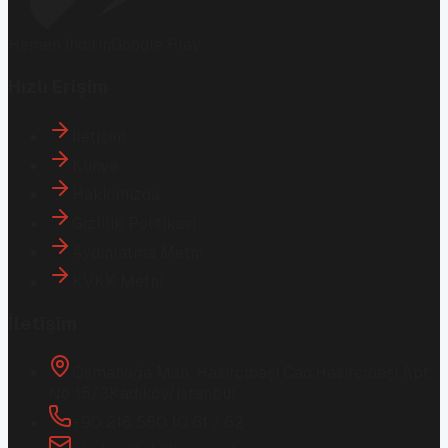
Hemen İndirin
Google Play
Hızlı Erişim
İletişim
Künye
Hakkımızda
Gizlilik Politikası
Aydınlatma Metni
KVKK Metni
İletişim
Osmanağa Mah. Hasırcıbaşı Cad.
Hasırcıbaşı Apt.
No:15/3
Kadıköy/İstanbul
+90 216 550 10 61 / 62