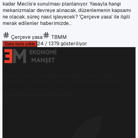
kadar Meclis’e sunulması planlanıyor. Yasayla hangi
mekanizmalar devreye alınacak, düzenlemenin kapsamı
ne olacak, süreç nasıl işleyecek? 'Çerçeve yasa' ile ilgili
merak edilenler haberimizde...
Çerçeve yasa
TBMM
24
/
1379
gösteriliyor
Daha fazla yükle
Ekonomi, finans ve iş dünyasında en güncel, bağımsız
haberleri sunan yeni ve hızlı büyüyen ekonomi portalı.
Mobil Uygulamamızı İndirin