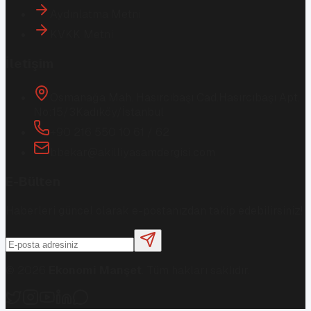
Aydınlatma Metni
KVKK Metni
İletişim
Osmanağa Mah. Hasırcıbaşı Cad.
Hasırcıbaşı Apt.
No:15/3
Kadıköy/İstanbul
+90 216 550 10 61 / 62
bbekar@akilliyasamdergisi.com
E-Bülten
Haberleri güncel olarak e-postanızdan takip edebilirsiniz!
©
2026
Ekonomi Manşet
. Tüm hakları saklıdır.