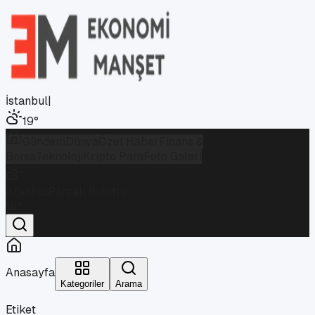
İstanbul
|
19
°
Gündem
Dünya
Özel Haber
Finans &
Borsa
Teknoloji
Kripto Para
Foto Galeri
İstanbul
Parçalı Bulutlu
19
°
Anasayfa
Kategoriler
Arama
Etiket