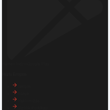
Hemen İndirin
Google Play
Hızlı Erişim
İletişim
Künye
Hakkımızda
Gizlilik Politikası