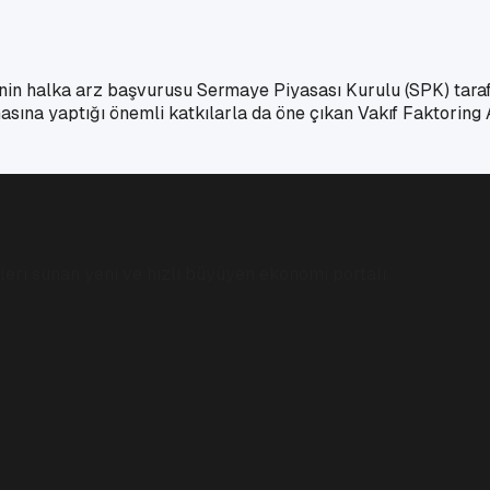
’nin halka arz başvurusu Sermaye Piyasası Kurulu (SPK) taraf
sına yaptığı önemli katkılarla da öne çıkan Vakıf Faktoring 
eri sunan yeni ve hızlı büyüyen ekonomi portalı.