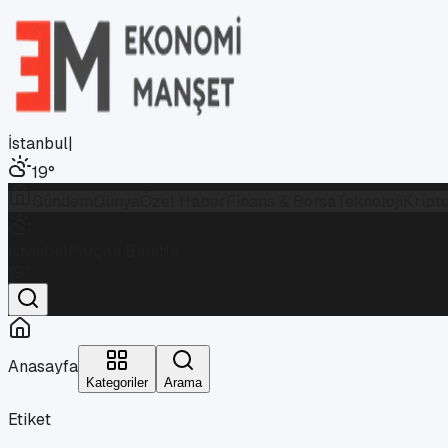
İstanbul
|
19
°
Gündem
Dünya
Özel Haber
Finans & Borsa
Teknoloji
Kript
İstanbul
Parçalı Bulutlu
19
°
Anasayfa
Kategoriler
Arama
Etiket