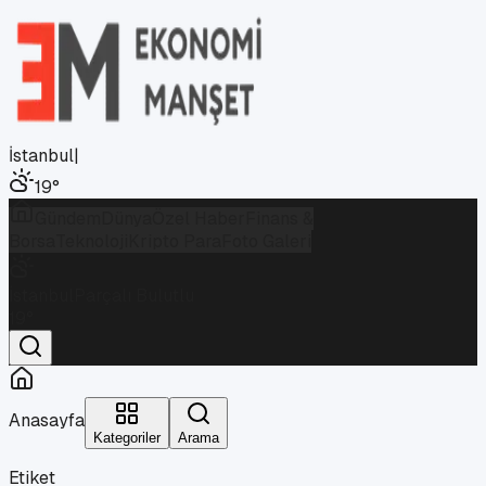
İstanbul
|
19
°
Gündem
Dünya
Özel Haber
Finans &
Borsa
Teknoloji
Kripto Para
Foto Galeri
İstanbul
Parçalı Bulutlu
19
°
Anasayfa
Kategoriler
Arama
Etiket