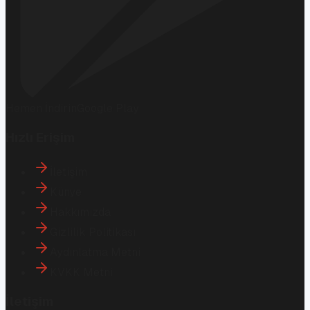
Hemen İndirin
Google Play
Hızlı Erişim
İletişim
Künye
Hakkımızda
Gizlilik Politikası
Aydınlatma Metni
KVKK Metni
İletişim