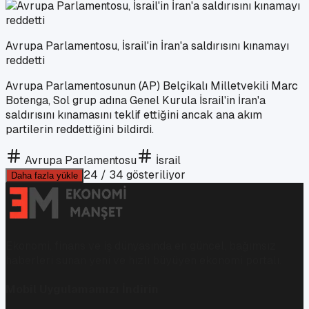
Avrupa Parlamentosu, İsrail'in İran'a saldırısını kınamayı
reddetti
Avrupa Parlamentosunun (AP) Belçikalı Milletvekili Marc
Botenga, Sol grup adına Genel Kurula İsrail'in İran'a
saldırısını kınamasını teklif ettiğini ancak ana akım
partilerin reddettiğini bildirdi.
Avrupa Parlamentosu
İsrail
24
/
34
gösteriliyor
Daha fazla yükle
Ekonomi, finans ve iş dünyasında en güncel, bağımsız
haberleri sunan yeni ve hızlı büyüyen ekonomi portalı.
Mobil Uygulamamızı İndirin