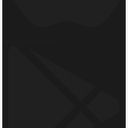
Hemen İndirin
App Store