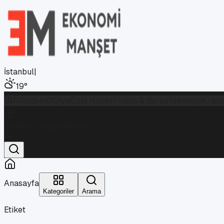
İstanbul
|
19
°
Gündem
Dünya
Özel Haber
Finans & Borsa
Teknoloji
Kript
İstanbul
Parçalı Bulutlu
19
°
Anasayfa
Kategoriler
Arama
Etiket