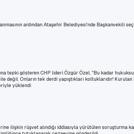
anmasının ardından Ataşehir Belediyesi'nde Başkanvekili seçim
a tepki gösteren CHP lideri Özgür Özel, "Bu kadar hukuksuzlu
 değil. Onların tek derdi yapıştıkları koltuklarıdır! Kurulan
riyle yüklendi
erine ilişkin rüşvet alındığı iddiasıyla yürütülen soruşturma
imliğince tutuklanarak cezaevine gönderildi.