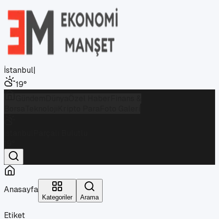
İstanbul
|
19
°
Gündem
Dünya
Özel Haber
Finans &
Borsa
Teknoloji
Kripto Para
Foto Galeri
İstanbul
Parçalı Bulutlu
19
°
Anasayfa
Kategoriler
Arama
Etiket