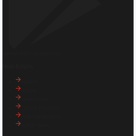
Hemen İndirin
Google Play
Hızlı Erişim
İletişim
Künye
Hakkımızda
Gizlilik Politikası
Aydınlatma Metni
KVKK Metni