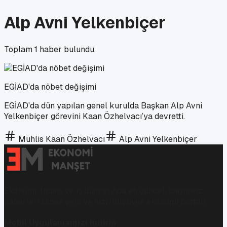
Alp Avni Yelkenbiçer
Toplam
1
haber bulundu.
EGİAD'da nöbet değişimi
EGİAD'da dün yapılan genel kurulda Başkan Alp Avni
Yelkenbiçer görevini Kaan Özhelvacı’ya devretti.
Muhlis Kaan Özhelvacı
Alp Avni Yelkenbiçer
Ekonomi, finans ve iş dünyasında en güncel, bağımsız
haberleri sunan yeni ve hızlı büyüyen ekonomi portalı.
Mobil Uygulamamızı İndirin