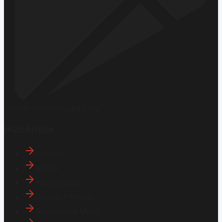
Hemen İndirin
Google Play
Hızlı Erişim
İletişim
Künye
Hakkımızda
Gizlilik Politikası
Aydınlatma Metni