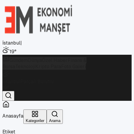
İstanbul
|
19
°
Gündem
Dünya
Özel Haber
Finans &
Borsa
Teknoloji
Kripto Para
Foto Galeri
İstanbul
Parçalı Bulutlu
19
°
Anasayfa
Kategoriler
Arama
Etiket