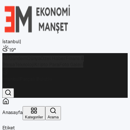
İstanbul
|
19
°
Gündem
Dünya
Özel Haber
Finans &
Borsa
Teknoloji
Kripto Para
Foto Galeri
İstanbul
Parçalı Bulutlu
19
°
Anasayfa
Kategoriler
Arama
Etiket