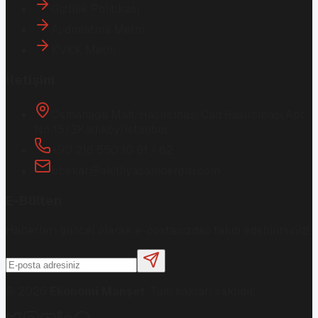
Gizlilik Politikası
Aydınlatma Metni
KVKK Metni
İletişim
Osmanağa Mah. Hasırcıbaşı Cad.
Hasırcıbaşı Apt.
No:15/3
Kadıköy/İstanbul
+90 216 550 10 61 / 62
bbekar@akilliyasamdergisi.com
E-Bülten
Haberleri güncel olarak e-postanızdan takip edebilirsiniz!
©
2026
Ekonomi Manşet
. Tüm hakları saklıdır.