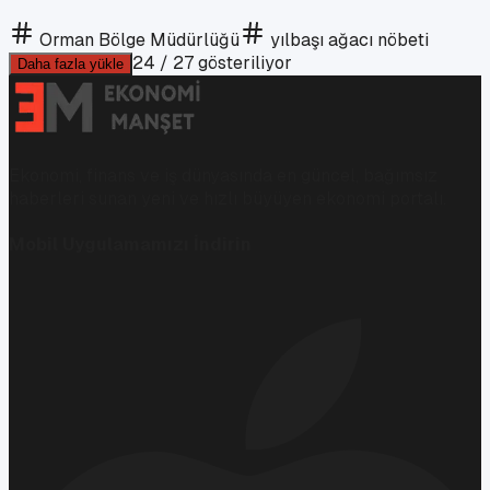
Orman Bölge Müdürlüğü
yılbaşı ağacı nöbeti
24
/
27
gösteriliyor
Daha fazla yükle
Ekonomi, finans ve iş dünyasında en güncel, bağımsız
haberleri sunan yeni ve hızlı büyüyen ekonomi portalı.
Mobil Uygulamamızı İndirin