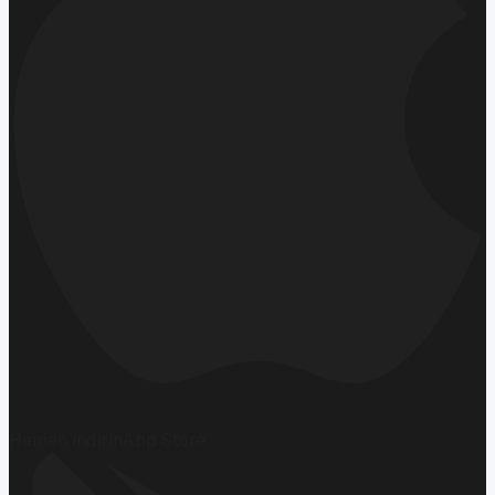
Hemen İndirin
App Store