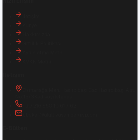
Hızlı Erişim
İletişim
Künye
Hakkımızda
Gizlilik Politikası
Aydınlatma Metni
KVKK Metni
İletişim
Osmanağa Mah. Hasırcıbaşı Cad.
Hasırcıbaşı Apt.
No:15/3
Kadıköy/İstanbul
+90 216 550 10 61 / 62
bbekar@akilliyasamdergisi.com
E-Bülten