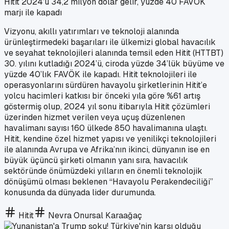
Hitit 2024’ü 34,2 milyon dolar gelir, yüzde 40 FAVÖK
marjı ile kapadı
Vizyonu, akıllı yatırımları ve teknoloji alanında
ürünleştirmedeki başarıları ile ülkemizi global havacılık
ve seyahat teknolojileri alanında temsil eden Hitit (HTTBT)
30. yılını kutladığı 2024’ü, ciroda yüzde 34’lük büyüme ve
yüzde 40’lık FAVÖK ile kapadı. Hitit teknolojileri ile
operasyonlarını sürdüren havayolu şirketlerinin Hitit’e
yolcu hacimleri katkısı bir önceki yıla göre %61 artış
göstermiş olup, 2024 yıl sonu itibarıyla Hitit çözümleri
üzerinden hizmet verilen veya uçuş düzenlenen
havalimanı sayısı 160 ülkede 850 havalimanına ulaştı.
Hitit, kendine özel hizmet yapısı ve yenilikçi teknolojileri
ile alanında Avrupa ve Afrika’nın ikinci, dünyanın ise en
büyük üçüncü şirketi olmanın yanı sıra, havacılık
sektöründe önümüzdeki yılların en önemli teknolojik
dönüşümü olması beklenen “Havayolu Perakendeciliği”
konusunda da dünyada lider durumunda.
Hitit
Nevra Onursal Karaağaç