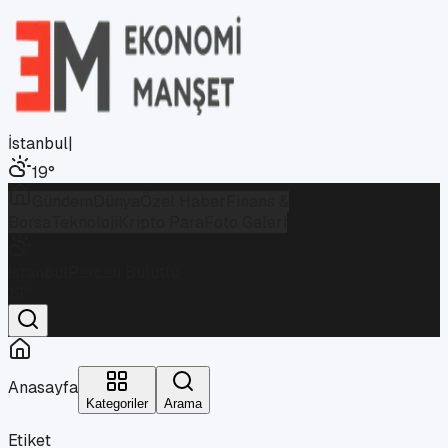
İstanbul
|
19
°
Gündem
Dünya
Özel Haber
Finans &
Borsa
Teknoloji
Kripto Para
Foto Galeri
İstanbul
Parçalı Bulutlu
19
°
Anasayfa
Kategoriler
Arama
Etiket