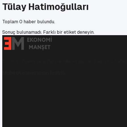
Tülay Hatimoğulları
Toplam
0
haber bulundu.
Sonuç bulunamadı. Farklı bir etiket deneyin.
Ekonomi, finans ve iş dünyasında en güncel, bağımsız haberl
Mobil Uygulamamızı İndirin