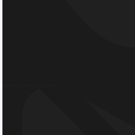
Hemen İndirin
App Store