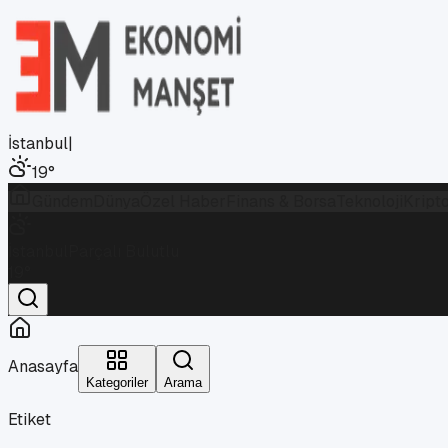
İstanbul
|
19
°
Gündem
Dünya
Özel Haber
Finans & Borsa
Teknoloji
Kript
İstanbul
Parçalı Bulutlu
19
°
Anasayfa
Kategoriler
Arama
Etiket